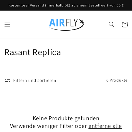
Direkt
Kostenloser Versand (innerhalb DE) ab einem Bestellwert von 50 €
zum
Inhalt
Warenko
K
Rasant Replica
a
t
Filtern und sortieren
0 Produkte
e
g
o
Keine Produkte gefunden
r
Verwende weniger Filter oder
entferne alle
i