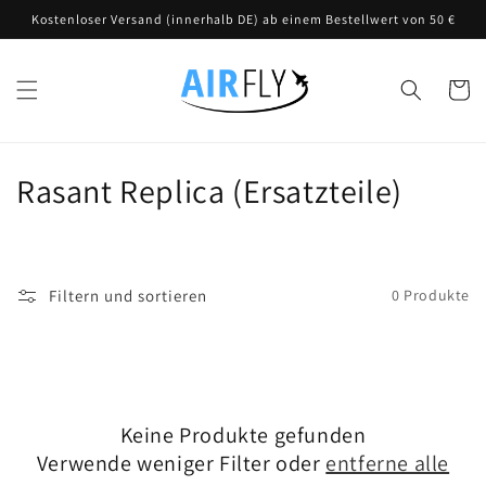
Direkt
Kostenloser Versand (innerhalb DE) ab einem Bestellwert von 50 €
zum
Inhalt
Warenko
K
Rasant Replica (Ersatzteile)
a
t
Filtern und sortieren
0 Produkte
e
g
o
Keine Produkte gefunden
r
Verwende weniger Filter oder
entferne alle
i