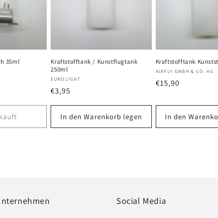
ch 35ml
Kraftstofftank / Kunstflugtank
Kraftstofftank Kunsts
250ml
Anbieter:
AIRFLY GMBH & CO. KG
Anbieter:
EUROLIGHT
Normaler
€15,90
Normaler
€3,95
Preis
Preis
kauft
In den Warenkorb legen
In den Warenko
Unternehmen
Social Media