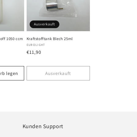
Ausverkauft
toff 1050 ccm
Kraftstofftank Blech 25ml
Anbieter:
EUROLIGHT
Normaler
€11,90
Preis
rb legen
Ausverkauft
Kunden Support