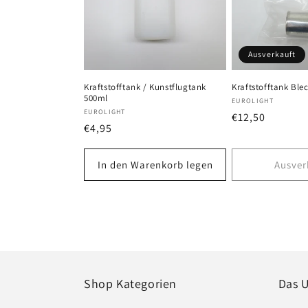
o
r
Ausverkauft
i
Kraftstofftank / Kunstflugtank
Kraftstofftank Ble
500ml
Anbieter:
EUROLIGHT
e
Anbieter:
EUROLIGHT
Normaler
€12,50
Normaler
€4,95
Preis
:
Preis
In den Warenkorb legen
Ausver
Shop Kategorien
Das 