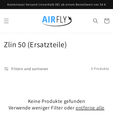
Direkt
Kostenloser Versand (innerhalb DE) ab einem Bestellwert von 50 €
zum
Inhalt
Warenko
K
Zlin 50 (Ersatzteile)
a
t
Filtern und sortieren
0 Produkte
e
g
o
Keine Produkte gefunden
r
Verwende weniger Filter oder
entferne alle
i