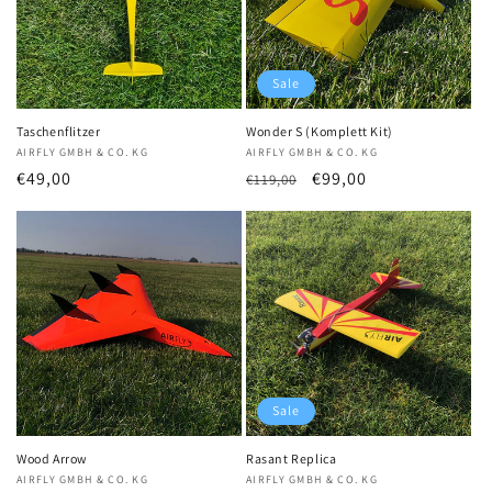
Sale
Taschenflitzer
Wonder S (Komplett Kit)
Anbieter:
AIRFLY GMBH & CO. KG
Anbieter:
AIRFLY GMBH & CO. KG
Normaler
€49,00
Normaler
Verkaufspreis
€99,00
€119,00
Preis
Preis
Sale
Wood Arrow
Rasant Replica
Anbieter:
AIRFLY GMBH & CO. KG
Anbieter:
AIRFLY GMBH & CO. KG