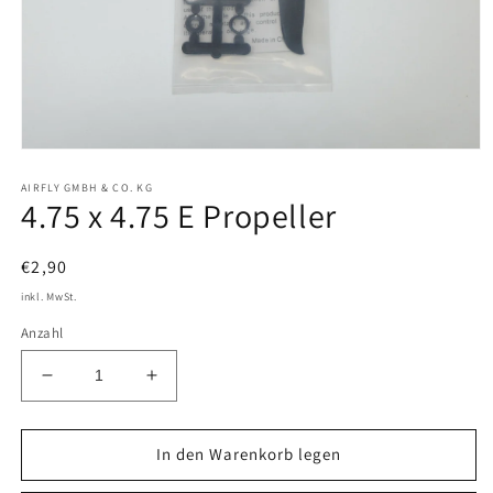
Medien
1
AIRFLY GMBH & CO. KG
in
4.75 x 4.75 E Propeller
Modal
öffnen
Normaler
€2,90
Preis
inkl. MwSt.
Anzahl
Verringere
Erhöhe
die
die
Menge
Menge
für
für
In den Warenkorb legen
4.75
4.75