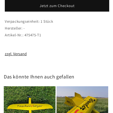
x
x
Jetzt zum Checkout
4.75
4.75
E
E
Propeller
Propeller
Verpackungseinheit: 1 Stück
Hersteller: -
Artikel-Nr.: 475475-T1
zzgl. Versand
Das könnte Ihnen auch gefallen