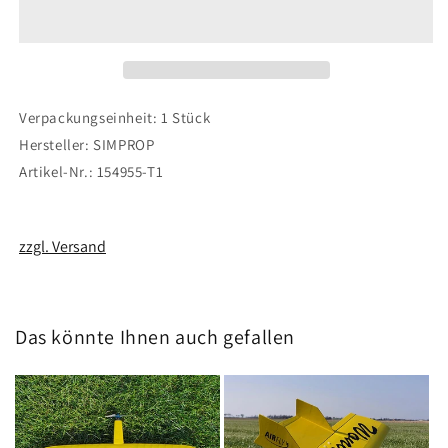
x
x
5
5
E
E
Propeller
Propeller
Verpackungseinheit: 1 Stück
Hersteller: SIMPROP
Artikel-Nr.: 154955-T1
zzgl. Versand
Das könnte Ihnen auch gefallen