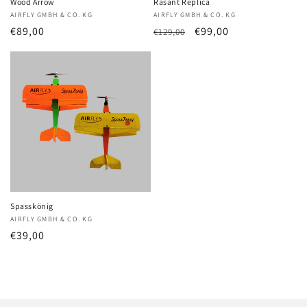
Wood Arrow
Rasant Replica
Anbieter:
AIRFLY GMBH & CO. KG
Anbieter:
AIRFLY GMBH & CO. KG
Normaler
€89,00
Normaler
Verkaufspreis
€99,00
€129,00
Preis
Preis
Spasskönig
Anbieter:
AIRFLY GMBH & CO. KG
Normaler
€39,00
Preis