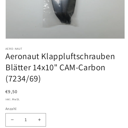
Medien
1
AERO-NAUT
in
Aeronaut Klappluftschrauben
Modal
öffnen
Blätter 14x10" CAM-Carbon
(7234/69)
Normaler
€9,50
Preis
inkl. MwSt.
Anzahl
Verringere
Erhöhe