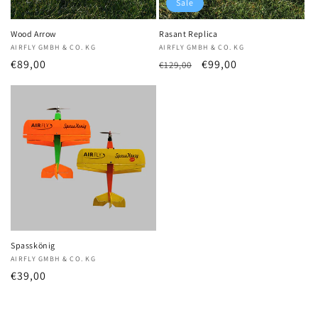
Sale
Wood Arrow
Rasant Replica
Anbieter:
AIRFLY GMBH & CO. KG
Anbieter:
AIRFLY GMBH & CO. KG
Normaler
€89,00
Normaler
Verkaufspreis
€99,00
€129,00
Preis
Preis
Spasskönig
Anbieter:
AIRFLY GMBH & CO. KG
Normaler
€39,00
Preis