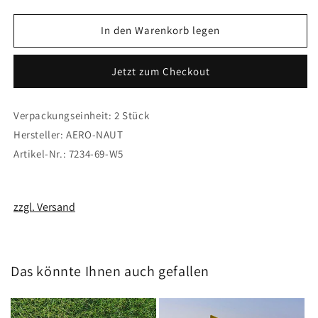
die
die
Menge
Menge
für
für
In den Warenkorb legen
Aeronaut
Aeronaut
Klappluftschrauben
Klappluftschrauben
Jetzt zum Checkout
Blätter
Blätter
14x10&quot;
14x10&quot;
CAM-
CAM-
Verpackungseinheit: 2 Stück
Carbon
Carbon
Hersteller: AERO-NAUT
(7234/69)
(7234/69)
Artikel-Nr.: 7234-69-W5
zzgl. Versand
Das könnte Ihnen auch gefallen