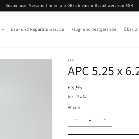
Kostenloser Versand (innerhalb DE) ab einem Bestellwert von 50 €
Bau- und Reparaturservice
Flug- und Testgelände
Über u
APC
APC 5.25 x 6.
Normaler
€3,95
Preis
inkl. MwSt.
Anzahl
Verringere
Erhöhe
die
die
Menge
Menge