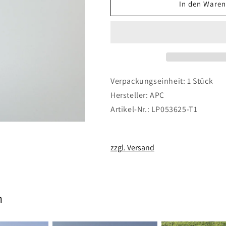
für
für
In den Waren
APC
APC
5.25
5.25
x
x
6.25
6.25
Propeller
Propeller
Verpackungseinheit: 1 Stück
Hersteller: APC
Artikel-Nr.: LP053625-T1
zzgl. Versand
n