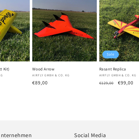
Sale
t Kit)
Wood Arrow
Rasant Replica
Anbieter:
Anbieter:
KG
AIRFLY GMBH & CO. KG
AIRFLY GMBH & CO. KG
fspreis
Normaler
€89,00
Normaler
Verkaufs
€99,00
€129,00
Preis
Preis
Unternehmen
Social Media