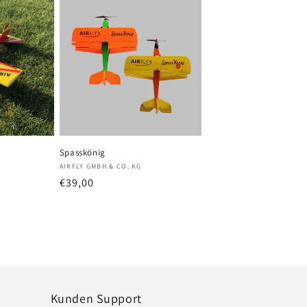
Spasskönig
Anbieter:
AIRFLY GMBH & CO. KG
preis
Normaler
€39,00
Preis
Kunden Support