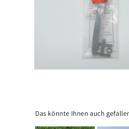
Medien
1
in
Modal
öffnen
Das könnte Ihnen auch gefalle