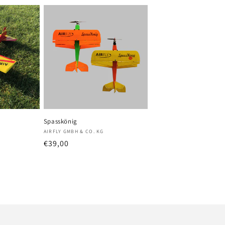
Spasskönig
Anbieter:
AIRFLY GMBH & CO. KG
preis
Normaler
€39,00
Preis