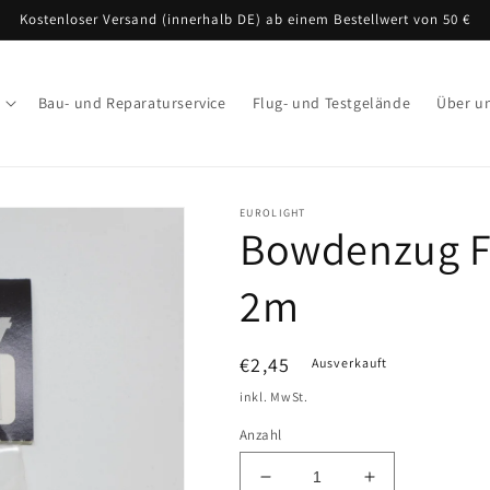
Kostenloser Versand (innerhalb DE) ab einem Bestellwert von 50 €
Bau- und Reparaturservice
Flug- und Testgelände
Über u
EUROLIGHT
Bowdenzug Fe
2m
Normaler
€2,45
Ausverkauft
Preis
inkl. MwSt.
Anzahl
Verringere
Erhöhe