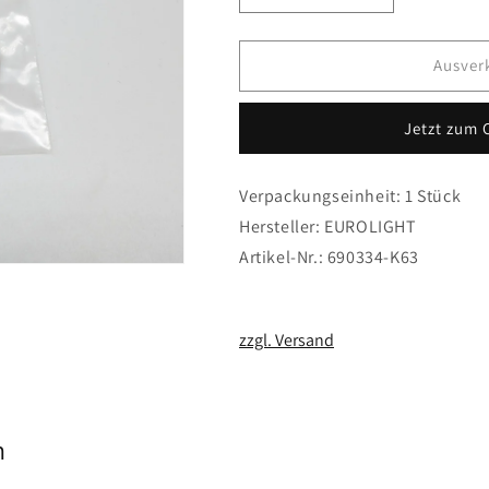
die
die
Menge
Menge
für
für
Ausver
Bowdenzug
Bowdenzug
Feinlitze
Feinlitze
Jetzt zum 
0.5mm,
0.5mm,
2m
2m
Verpackungseinheit: 1 Stück
Hersteller: EUROLIGHT
Artikel-Nr.: 690334-K63
zzgl. Versand
n