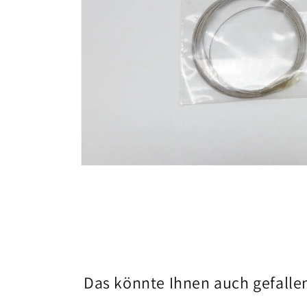
Medien
1
in
Modal
öffnen
Das könnte Ihnen auch gefalle