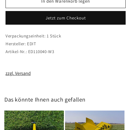
für
für
In den Warenkorb legen
Edit
Edit
Motor
Motor
Jetzt zum Checkout
Stopper
Stopper
/
/
Air
Air
Verpackungseinheit: 1 Stück
Filter
Filter
Hersteller: EDIT
with
with
Moisture
Moisture
Artikel-Nr.: ED110040-W3
Guard
Guard
zzgl. Versand
Das könnte Ihnen auch gefallen