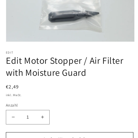
Medien
1
EDIT
in
Edit Motor Stopper / Air Filter
Modal
öffnen
with Moisture Guard
Normaler
€2,49
Preis
inkl. MwSt.
Anzahl
Verringere
Erhöhe
die
die
Menge
Menge