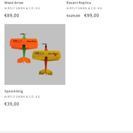
Wood Arrow
Rasant Replica
Anbieter:
AIRFLY GMBH & CO. KG
Anbieter:
AIRFLY GMBH & CO. KG
Normaler
€89,00
Normaler
Verkaufspreis
€99,00
€129,00
Preis
Preis
Spasskönig
Anbieter:
AIRFLY GMBH & CO. KG
Normaler
€39,00
Preis