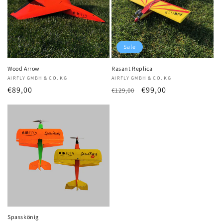
Sale
Wood Arrow
Rasant Replica
Anbieter:
AIRFLY GMBH & CO. KG
Anbieter:
AIRFLY GMBH & CO. KG
Normaler
€89,00
Normaler
Verkaufspreis
€99,00
€129,00
Preis
Preis
Spasskönig