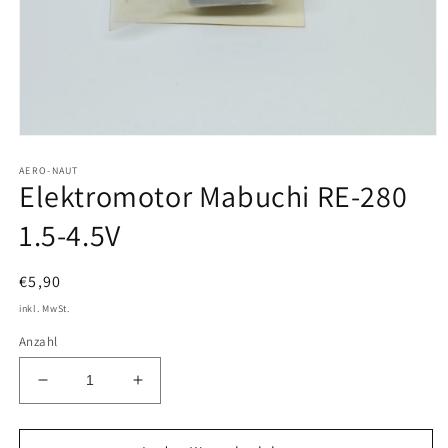
Medien
1
AERO-NAUT
in
Elektromotor Mabuchi RE-280
Modal
öffnen
1.5-4.5V
Normaler
€5,90
Preis
inkl. MwSt.
Anzahl
Verringere
Erhöhe
die
die
Menge
Menge