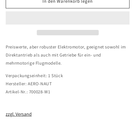
für
für
In den Warenkorb legen
Elektromotor
Elektromotor
Mabuchi
Mabuchi
RE-
RE-
280
280
1.5-
1.5-
4.5V
4.5V
Preiswerte, aber robuster Elektromotor, geeignet sowohl im
Direktantrieb als auch mit Getriebe für ein- und
mehrmotorige Flugmodelle.
Verpackungseinheit: 1 Stück
Hersteller: AERO-NAUT
Artikel-Nr.: 700028-W1
zzgl. Versand