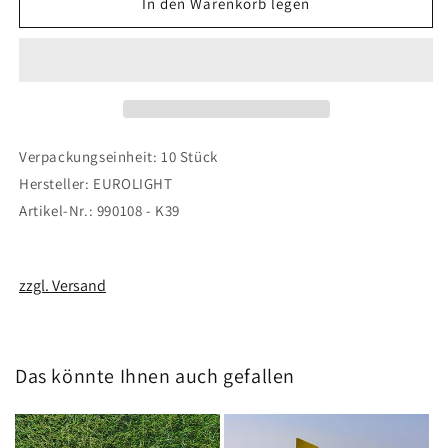
für
für
In den Warenkorb legen
Gewindeschrauben
Gewindeschrauben
Stahl
Stahl
M2
M2
x
x
16
16
chromatiert
chromatiert
Verpackungseinheit: 10 Stück
Hersteller: EUROLIGHT
Artikel-Nr.: 990108 - K39
zzgl. Versand
Das könnte Ihnen auch gefallen