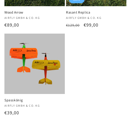
Wood Arrow
Rasant Replica
Anbieter:
AIRFLY GMBH & CO. KG
Anbieter:
AIRFLY GMBH & CO. KG
Normaler
€89,00
Normaler
Verkaufspreis
€99,00
€129,00
Preis
Preis
Spasskönig
Anbieter:
AIRFLY GMBH & CO. KG
Normaler
€39,00
Preis