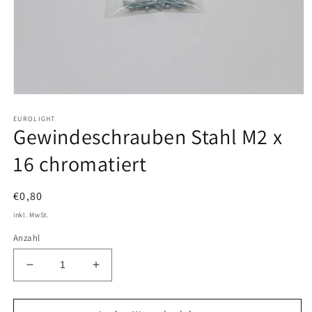
Medien
1
EUROLIGHT
in
Gewindeschrauben Stahl M2 x
Modal
öffnen
16 chromatiert
Normaler
€0,80
Preis
inkl. MwSt.
Anzahl
Verringere
Erhöhe
die
die
Menge
Menge