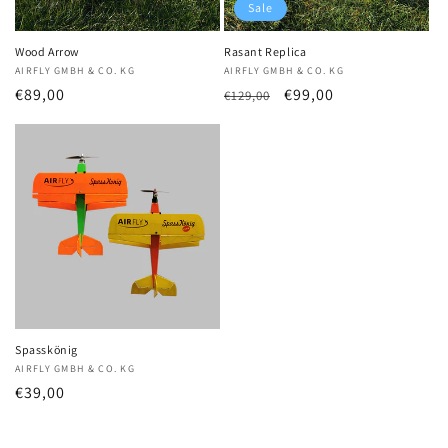
Sale
Wood Arrow
Rasant Replica
Anbieter:
AIRFLY GMBH & CO. KG
Anbieter:
AIRFLY GMBH & CO. KG
Normaler
€89,00
Normaler
Verkaufspreis
€99,00
€129,00
Preis
Preis
Spasskönig
Anbieter:
AIRFLY GMBH & CO. KG
Normaler
€39,00
Preis