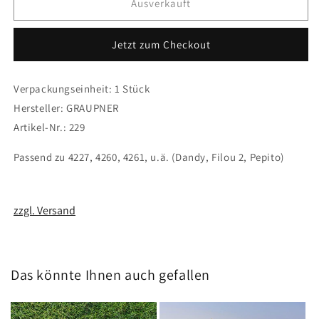
für
für
Ausverkauft
Graupner
Graupner
Motoraufsatz
Motoraufsatz
Jetzt zum Checkout
für
für
0.8
0.8
ccm
ccm
Verpackungseinheit: 1 Stück
Motoren
Motoren
Hersteller: GRAUPNER
Artikel-Nr.: 229
Passend zu 4227, 4260, 4261, u.ä. (Dandy, Filou 2, Pepito)
zzgl. Versand
Das könnte Ihnen auch gefallen