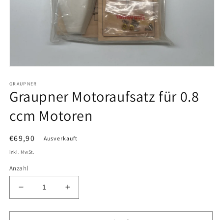
Medien
1
GRAUPNER
in
Graupner Motoraufsatz für 0.8
Modal
öffnen
ccm Motoren
Normaler
€69,90
Ausverkauft
Preis
inkl. MwSt.
Anzahl
Verringere
Erhöhe
die
die
Menge
Menge