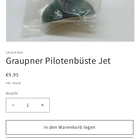
Medien
1
GRAUPNER
in
Graupner Pilotenbüste Jet
Modal
öffnen
Normaler
€9,95
Preis
inkl. MwSt.
Anzahl
Verringere
Erhöhe
die
die
Menge
Menge
für
für
In den Warenkorb legen
Graupner
Graupner