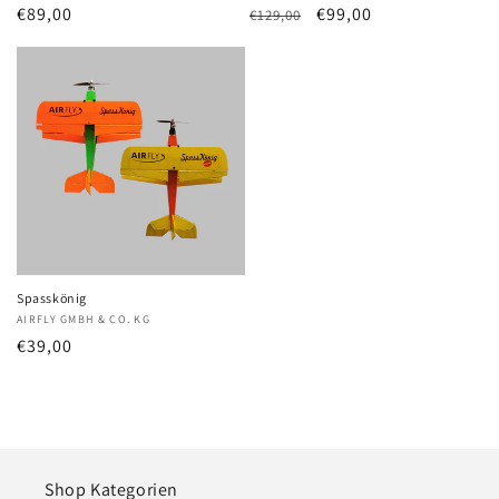
Normaler
€89,00
Normaler
Verkaufspreis
€99,00
€129,00
Preis
Preis
Spasskönig
Anbieter:
AIRFLY GMBH & CO. KG
Normaler
€39,00
Preis
Shop Kategorien