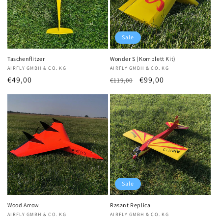
Sale
Taschenflitzer
Wonder S (Komplett Kit)
Anbieter:
AIRFLY GMBH & CO. KG
Anbieter:
AIRFLY GMBH & CO. KG
Normaler
€49,00
Normaler
Verkaufspreis
€99,00
€119,00
Preis
Preis
Sale
Wood Arrow
Rasant Replica
Anbieter:
AIRFLY GMBH & CO. KG
Anbieter:
AIRFLY GMBH & CO. KG