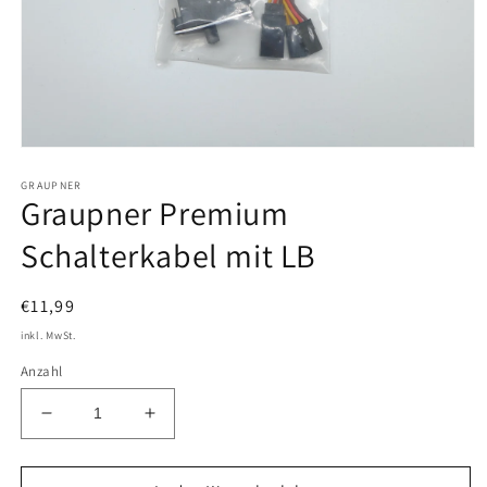
Medien
1
GRAUPNER
in
Graupner Premium
Modal
öffnen
Schalterkabel mit LB
Normaler
€11,99
Preis
inkl. MwSt.
Anzahl
Verringere
Erhöhe
die
die
Menge
Menge