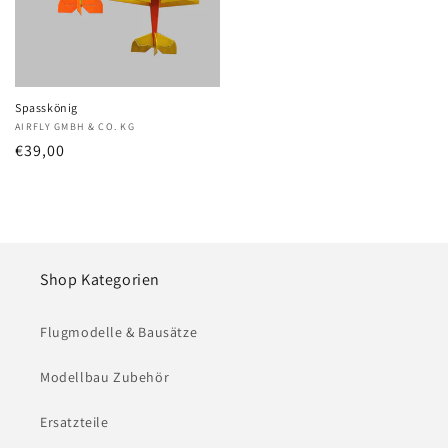
Spasskönig
Anbieter:
AIRFLY GMBH & CO. KG
Normaler
€39,00
Preis
Shop Kategorien
Flugmodelle & Bausätze
Modellbau Zubehör
Ersatzteile