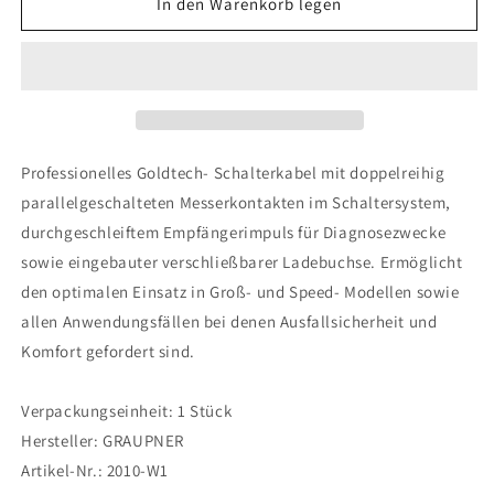
für
für
In den Warenkorb legen
Graupner
Graupner
Premium
Premium
Schalterkabel
Schalterkabel
mit
mit
LB
LB
Professionelles Goldtech- Schalterkabel mit doppelreihig
parallelgeschalteten Messerkontakten im Schaltersystem,
durchgeschleiftem Empfängerimpuls für Diagnosezwecke
sowie eingebauter verschließbarer Ladebuchse. Ermöglicht
den optimalen Einsatz in Groß- und Speed- Modellen sowie
allen Anwendungsfällen bei denen Ausfallsicherheit und
Komfort gefordert sind.
Verpackungseinheit: 1 Stück
Hersteller: GRAUPNER
Artikel-Nr.: 2010-W1