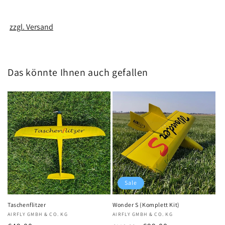
zzgl. Versand
Das könnte Ihnen auch gefallen
Sale
Taschenflitzer
Wonder S (Komplett Kit)
Anbieter:
AIRFLY GMBH & CO. KG
Anbieter:
AIRFLY GMBH & CO. KG