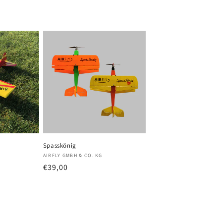
Spasskönig
Anbieter:
AIRFLY GMBH & CO. KG
preis
Normaler
€39,00
Preis