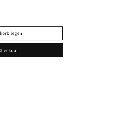
korb legen
r
Checkout