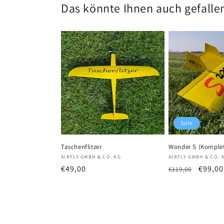
Das könnte Ihnen auch gefalle
Sale
Taschenflitzer
Wonder S (Komplet
Anbieter:
Anbieter:
AIRFLY GMBH & CO. KG
AIRFLY GMBH & CO. 
Normaler
€49,00
Normaler
Verkau
€99,00
€119,00
Preis
Preis