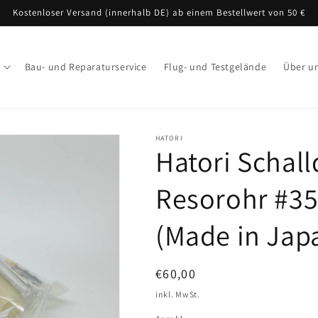
Kostenloser Versand (innerhalb DE) ab einem Bestellwert von 50 €
Bau- und Reparaturservice
Flug- und Testgelände
Über u
HATORI
Hatori Schal
Resorohr #35
(Made in Jap
Normaler
€60,00
Preis
inkl. MwSt.