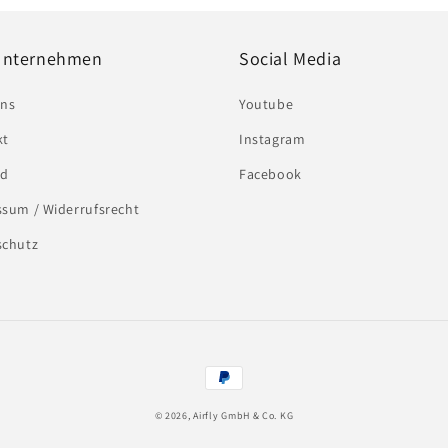
Unternehmen
Social Media
uns
Youtube
kt
Instagram
nd
Facebook
sum / Widerrufsrecht
schutz
Zahlungsmethoden
© 2026,
Airfly GmbH & Co. KG