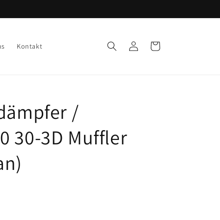
Einloggen
Warenkorb
ns
Kontakt
ldämpfer /
0 30-3D Muffler
an)