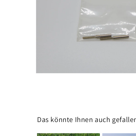
Medien
1
in
Modal
öffnen
Das könnte Ihnen auch gefalle