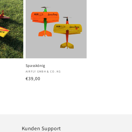
Spasskönig
Anbieter:
AIRFLY GMBH & CO. KG
preis
Normaler
€39,00
Preis
Kunden Support