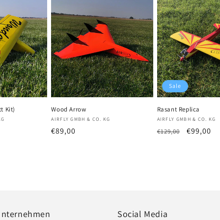
Sale
t Kit)
Wood Arrow
Rasant Replica
Anbieter:
Anbieter:
KG
AIRFLY GMBH & CO. KG
AIRFLY GMBH & CO. KG
fspreis
Normaler
€89,00
Normaler
Verkaufs
€99,00
€129,00
Preis
Preis
Unternehmen
Social Media