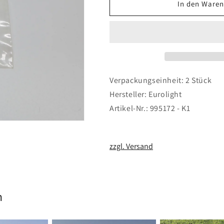
für
für
In den Waren
Löthülsen
Löthülsen
M2
M2
Verpackungseinheit: 2 Stück
Hersteller: Eurolight
Artikel-Nr.: 995172 - K1
zzgl. Versand
n