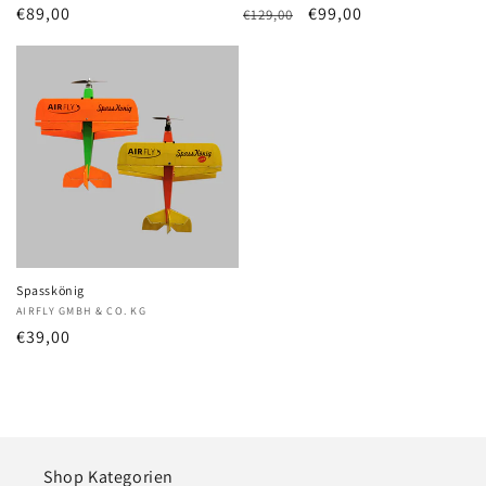
Normaler
€89,00
Normaler
Verkaufspreis
€99,00
€129,00
Preis
Preis
Spasskönig
Anbieter:
AIRFLY GMBH & CO. KG
Normaler
€39,00
Preis
Shop Kategorien