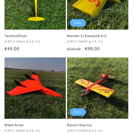
Sale
Taschenflitzer
Wonder S (Komplett Kit)
Anbieter:
AIRFLY GMBH & CO. KG
Anbieter:
AIRFLY GMBH & CO. KG
Normaler
€49,00
Normaler
Verkaufspreis
€99,00
€119,00
Preis
Preis
Sale
Wood Arrow
Rasant Replica
Anbieter:
AIRFLY GMBH & CO. KG
Anbieter:
AIRFLY GMBH & CO. KG