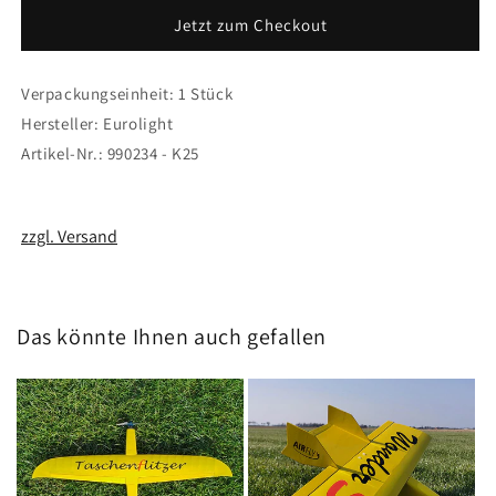
Nylon,
Nylon,
Jetzt zum Checkout
bis
bis
13
13
ccm
ccm
Verpackungseinheit: 1 Stück
Hersteller: Eurolight
Artikel-Nr.: 990234 - K25
zzgl. Versand
Das könnte Ihnen auch gefallen