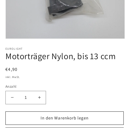
Medien
1
EUROLIGHT
in
Motorträger Nylon, bis 13 ccm
Modal
öffnen
Normaler
€4,90
Preis
inkl. MwSt.
Anzahl
Verringere
Erhöhe
die
die
Menge
Menge
für
für
In den Warenkorb legen
Motorträger
Motorträger