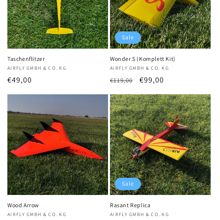
Sale
Taschenflitzer
Wonder S (Komplett Kit)
Anbieter:
AIRFLY GMBH & CO. KG
Anbieter:
AIRFLY GMBH & CO. KG
Normaler
€49,00
Normaler
Verkaufspreis
€99,00
€119,00
Preis
Preis
Sale
Wood Arrow
Rasant Replica
Anbieter:
AIRFLY GMBH & CO. KG
Anbieter:
AIRFLY GMBH & CO. KG