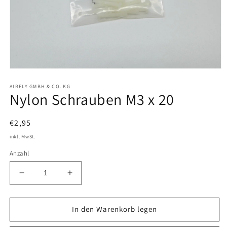
Medien
1
AIRFLY GMBH & CO. KG
in
Nylon Schrauben M3 x 20
Modal
öffnen
Normaler
€2,95
Preis
inkl. MwSt.
Anzahl
Verringere
Erhöhe
die
die
Menge
Menge
für
für
In den Warenkorb legen
Nylon
Nylon