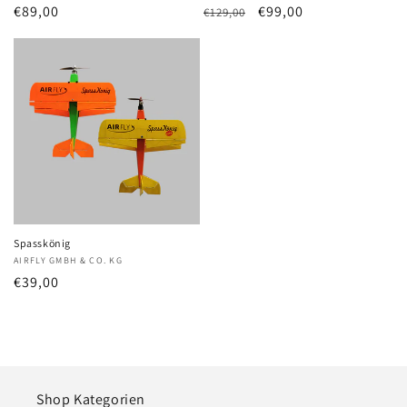
Normaler
€89,00
Normaler
Verkaufspreis
€99,00
€129,00
Preis
Preis
Spasskönig
Anbieter:
AIRFLY GMBH & CO. KG
Normaler
€39,00
Preis
Shop Kategorien