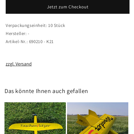
Schrauben
Schrauben
Jetzt zum Checkout
M3
M3
x
x
20
20
Verpackungseinheit: 10 Stück
Hersteller: -
Artikel-Nr.: 690210 - K21
zzgl. Versand
Das könnte Ihnen auch gefallen