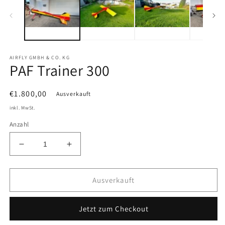
Modal
M
öffnen
öf
AIRFLY GMBH & CO. KG
PAF Trainer 300
Normaler
€1.800,00
Ausverkauft
Preis
inkl. MwSt.
Anzahl
Verringere
Erhöhe
die
die
Menge
Menge
für
für
Ausverkauft
PAF
PAF
Trainer
Trainer
Jetzt zum Checkout
300
300