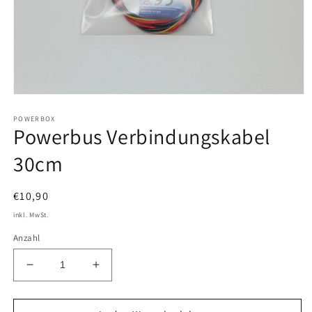
Medien
1
POWERBOX
in
Powerbus Verbindungskabel
Modal
öffnen
30cm
Normaler
€10,90
Preis
inkl. MwSt.
Anzahl
Verringere
Erhöhe
die
die
Menge
Menge