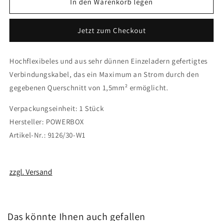
für
für
In den Warenkorb legen
Powerbus
Powerbus
Verbindungskabel
Verbindungskabel
Jetzt zum Checkout
30cm
30cm
Hochflexibeles und aus sehr dünnen Einzeladern gefertigtes
Verbindungskabel, das ein Maximum an Strom durch den
gegebenen Querschnitt von 1,5mm² ermöglicht.
Verpackungseinheit: 1 Stück
Hersteller: POWERBOX
Artikel-Nr.: 9126/30-W1
zzgl. Versand
Das könnte Ihnen auch gefallen