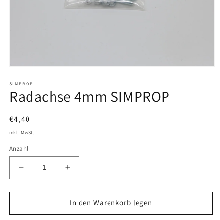
Medien
1
SIMPROP
in
Radachse 4mm SIMPROP
Modal
öffnen
Normaler
€4,40
Preis
inkl. MwSt.
Anzahl
Verringere
Erhöhe
die
die
Menge
Menge
für
für
In den Warenkorb legen
Radachse
Radachse