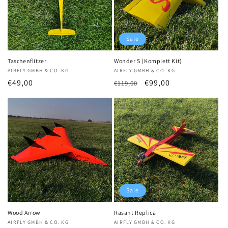
Sale
Taschenflitzer
Wonder S (Komplett Kit)
Anbieter:
AIRFLY GMBH & CO. KG
Anbieter:
AIRFLY GMBH & CO. KG
Normaler
€49,00
Normaler
Verkaufspreis
€99,00
€119,00
Preis
Preis
Sale
Wood Arrow
Rasant Replica
Anbieter:
AIRFLY GMBH & CO. KG
Anbieter:
AIRFLY GMBH & CO. KG