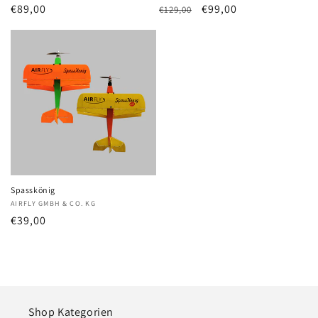
Normaler
€89,00
Normaler
Verkaufspreis
€99,00
€129,00
Preis
Preis
Spasskönig
Anbieter:
AIRFLY GMBH & CO. KG
Normaler
€39,00
Preis
Shop Kategorien