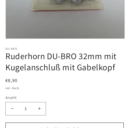
Medien
1
DU-BRO
in
Ruderhorn DU-BRO 32mm mit
Modal
öffnen
Kugelanschluß mit Gabelkopf
Normaler
€8,90
Preis
inkl. MwSt.
Anzahl
Verringere
Erhöhe
die
die
Menge
Menge