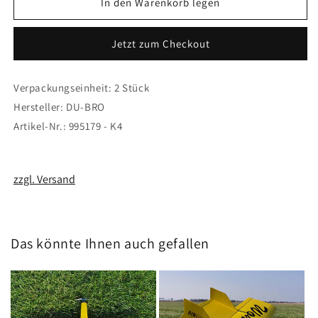
für
für
In den Warenkorb legen
Ruderhorn
Ruderhorn
DU-
DU-
Jetzt zum Checkout
BRO
BRO
32mm
32mm
mit
mit
Verpackungseinheit: 2 Stück
Kugelanschluß
Kugelanschluß
Hersteller: DU-BRO
mit
mit
Gabelkopf
Gabelkopf
Artikel-Nr.: 995179 - K4
zzgl. Versand
Das könnte Ihnen auch gefallen