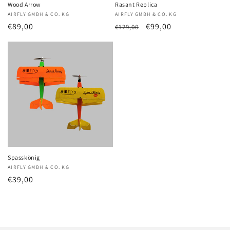
Wood Arrow
Rasant Replica
Anbieter:
AIRFLY GMBH & CO. KG
Anbieter:
AIRFLY GMBH & CO. KG
Normaler
€89,00
Normaler
Verkaufspreis
€99,00
€129,00
Preis
Preis
Spasskönig
Anbieter:
AIRFLY GMBH & CO. KG
Normaler
€39,00
Preis