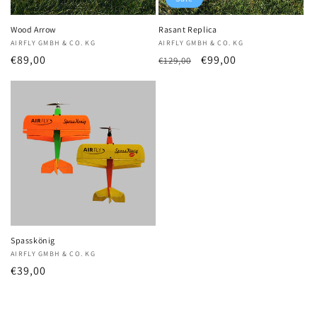
Wood Arrow
Rasant Replica
Anbieter:
AIRFLY GMBH & CO. KG
Anbieter:
AIRFLY GMBH & CO. KG
Normaler
€89,00
Normaler
Verkaufspreis
€99,00
€129,00
Preis
Preis
Spasskönig
Anbieter:
AIRFLY GMBH & CO. KG
Normaler
€39,00
Preis