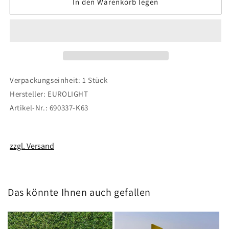
für
für
In den Warenkorb legen
Ruderhorn
Ruderhorn
mit
mit
Gegenplatte
Gegenplatte
33mm
33mm
Verpackungseinheit: 1 Stück
Hersteller: EUROLIGHT
Artikel-Nr.: 690337-K63
zzgl. Versand
Das könnte Ihnen auch gefallen