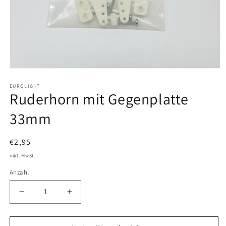
Medien
1
EUROLIGHT
in
Ruderhorn mit Gegenplatte
Modal
öffnen
33mm
Normaler
€2,95
Preis
inkl. MwSt.
Anzahl
Verringere
Erhöhe
die
die
Menge
Menge