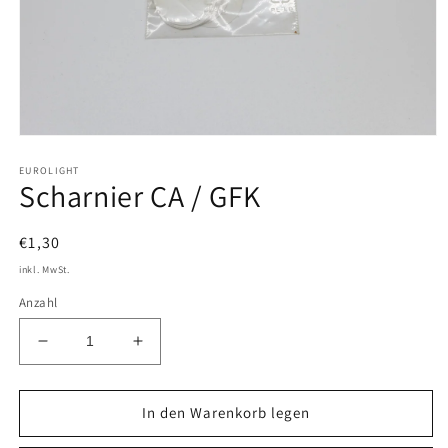
Medien
1
EUROLIGHT
in
Scharnier CA / GFK
Modal
öffnen
Normaler
€1,30
Preis
inkl. MwSt.
Anzahl
Verringere
Erhöhe
die
die
Menge
Menge
für
für
In den Warenkorb legen
Scharnier
Scharnier