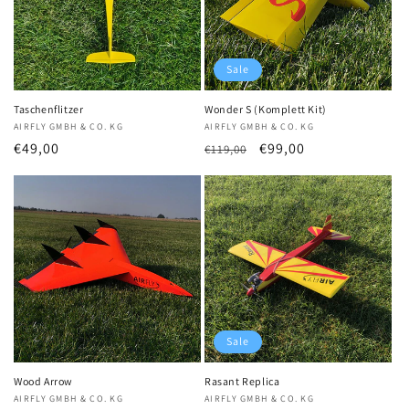
Sale
Taschenflitzer
Wonder S (Komplett Kit)
Anbieter:
AIRFLY GMBH & CO. KG
Anbieter:
AIRFLY GMBH & CO. KG
Normaler
€49,00
Normaler
Verkaufspreis
€99,00
€119,00
Preis
Preis
Sale
Wood Arrow
Rasant Replica
Anbieter:
AIRFLY GMBH & CO. KG
Anbieter:
AIRFLY GMBH & CO. KG