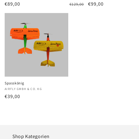
Normaler
€89,00
Normaler
Verkaufspreis
€99,00
€129,00
Preis
Preis
Spasskönig
Anbieter:
AIRFLY GMBH & CO. KG
Normaler
€39,00
Preis
Shop Kategorien