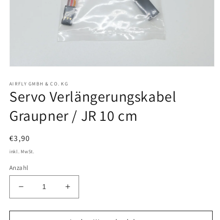
Medien
1
AIRFLY GMBH & CO. KG
in
Servo Verlängerungskabel
Modal
öffnen
Graupner / JR 10 cm
Normaler
€3,90
Preis
inkl. MwSt.
Anzahl
Verringere
Erhöhe
die
die
Menge
Menge