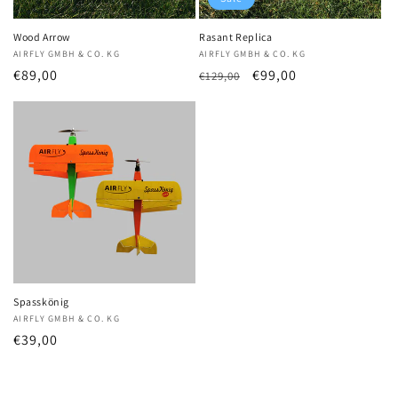
Wood Arrow
Rasant Replica
Anbieter:
AIRFLY GMBH & CO. KG
Anbieter:
AIRFLY GMBH & CO. KG
Normaler
€89,00
Normaler
Verkaufspreis
€99,00
€129,00
Preis
Preis
Spasskönig
Anbieter:
AIRFLY GMBH & CO. KG
Normaler
€39,00
Preis