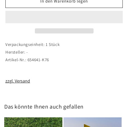
für
für
In den Warenkorb legen
Servo
Servo
Verlängerungskabel
Verlängerungskabel
Graupner
Graupner
/
/
JR
JR
10
10
cm
cm
Verpackungseinheit: 1 Stück
Hersteller: -
Artikel-Nr.: 654641-K76
zzgl. Versand
Das könnte Ihnen auch gefallen