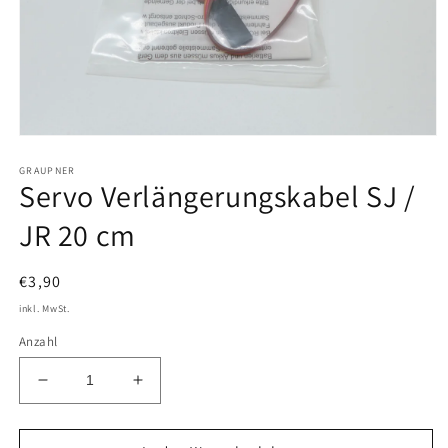
Medien
1
GRAUPNER
in
Servo Verlängerungskabel SJ /
Modal
öffnen
JR 20 cm
Normaler
€3,90
Preis
inkl. MwSt.
Anzahl
Verringere
Erhöhe
die
die
Menge
Menge