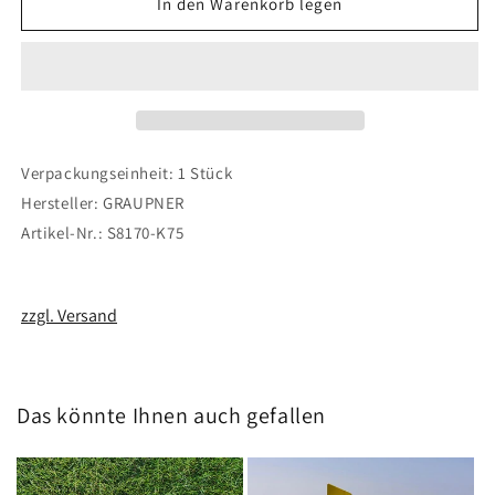
für
für
In den Warenkorb legen
Servo
Servo
Verlängerungskabel
Verlängerungskabel
SJ
SJ
/
/
JR
JR
20
20
cm
cm
Verpackungseinheit: 1 Stück
Hersteller: GRAUPNER
Artikel-Nr.: S8170-K75
zzgl. Versand
Das könnte Ihnen auch gefallen