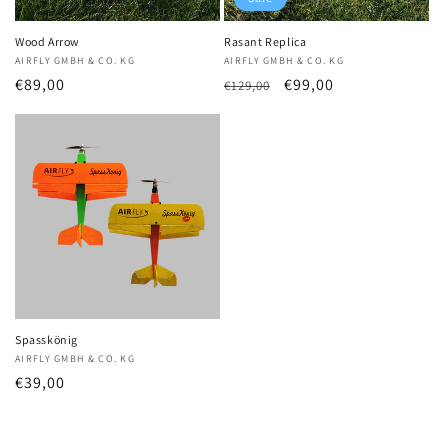
Wood Arrow
Rasant Replica
Anbieter:
AIRFLY GMBH & CO. KG
Anbieter:
AIRFLY GMBH & CO. KG
Normaler
€89,00
Normaler
Verkaufspreis
€99,00
€129,00
Preis
Preis
Spasskönig
Anbieter:
AIRFLY GMBH & CO. KG
Normaler
€39,00
Preis