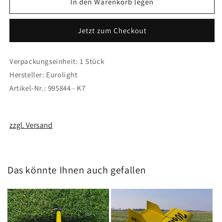
für
für
In den Warenkorb legen
Spannungs
Spannungs
Leuchtanzeige
Leuchtanzeige
Jetzt zum Checkout
für
für
Empfänger
Empfänger
Verpackungseinheit: 1 Stück
Hersteller: Eurolight
Artikel-Nr.: 995844 - K7
zzgl. Versand
Das könnte Ihnen auch gefallen