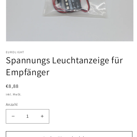
Medien
1
EUROLIGHT
in
Spannungs Leuchtanzeige für
Modal
öffnen
Empfänger
Normaler
€8,88
Preis
inkl. MwSt.
Anzahl
Verringere
Erhöhe
die
die
Menge
Menge