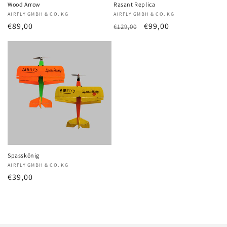
Wood Arrow
Rasant Replica
Anbieter:
AIRFLY GMBH & CO. KG
Anbieter:
AIRFLY GMBH & CO. KG
Normaler
€89,00
Normaler
Verkaufspreis
€99,00
€129,00
Preis
Preis
Spasskönig
Anbieter:
AIRFLY GMBH & CO. KG
Normaler
€39,00
Preis