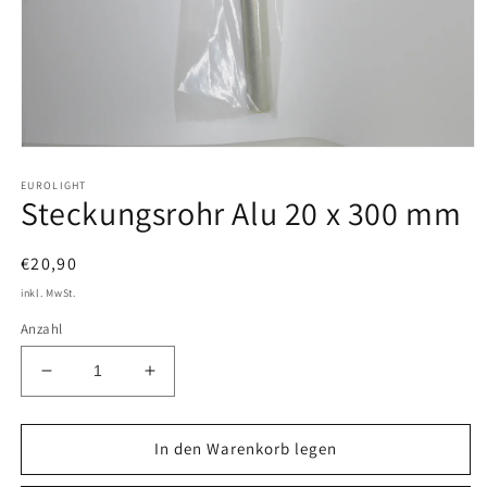
Medien
1
EUROLIGHT
in
Steckungsrohr Alu 20 x 300 mm
Modal
öffnen
Normaler
€20,90
Preis
inkl. MwSt.
Anzahl
Verringere
Erhöhe
die
die
Menge
Menge
für
für
In den Warenkorb legen
Steckungsrohr
Steckungsrohr