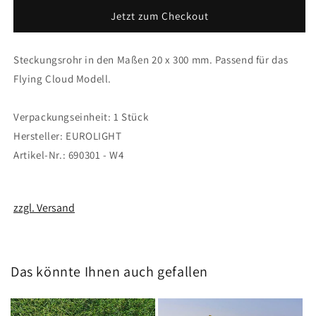
Alu
Alu
Jetzt zum Checkout
20
20
x
x
300
300
Steckungsrohr in den Maßen 20 x 300 mm. Passend für das
mm
mm
Flying Cloud Modell.
Verpackungseinheit: 1 Stück
Hersteller: EUROLIGHT
Artikel-Nr.: 690301 - W4
zzgl. Versand
Das könnte Ihnen auch gefallen