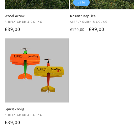
Sale
Wood Arrow
Rasant Replica
Anbieter:
AIRFLY GMBH & CO. KG
Anbieter:
AIRFLY GMBH & CO. KG
Normaler
€89,00
Normaler
Verkaufspreis
€99,00
€129,00
Preis
Preis
Spasskönig
Anbieter:
AIRFLY GMBH & CO. KG
Normaler
€39,00
Preis