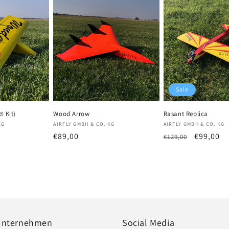
Sale
t Kit)
Wood Arrow
Rasant Replica
Anbieter:
Anbieter:
KG
AIRFLY GMBH & CO. KG
AIRFLY GMBH & CO. KG
fspreis
Normaler
€89,00
Normaler
Verkaufs
€99,00
€129,00
Preis
Preis
Unternehmen
Social Media