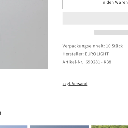
für
für
In den Waren
Stopmuttern
Stopmuttern
Edelstahl
Edelstahl
M6
M6
V2A
V2A
Verpackungseinheit: 10 Stück
Hersteller: EUROLIGHT
Artikel-Nr.: 690281 - K38
zzgl. Versand
n