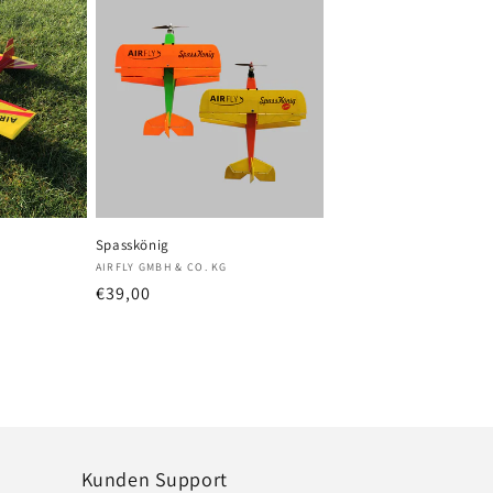
Spasskönig
Anbieter:
AIRFLY GMBH & CO. KG
preis
Normaler
€39,00
Preis
Kunden Support