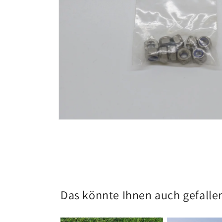
Medien
1
in
Modal
öffnen
Das könnte Ihnen auch gefalle