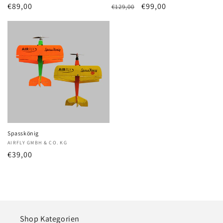
Normaler
€89,00
Normaler
Verkaufspreis
€99,00
€129,00
Preis
Preis
Spasskönig
Anbieter:
AIRFLY GMBH & CO. KG
Normaler
€39,00
Preis
Shop Kategorien