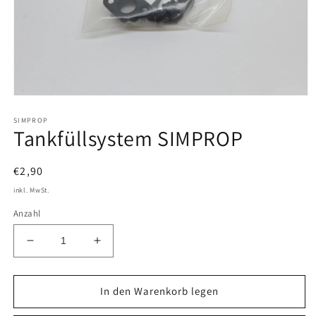
Medien
1
SIMPROP
in
Tankfüllsystem SIMPROP
Modal
öffnen
Normaler
€2,90
Preis
inkl. MwSt.
Anzahl
Verringere
Erhöhe
die
die
Menge
Menge
für
für
In den Warenkorb legen
Tankfüllsystem
Tankfüllsystem