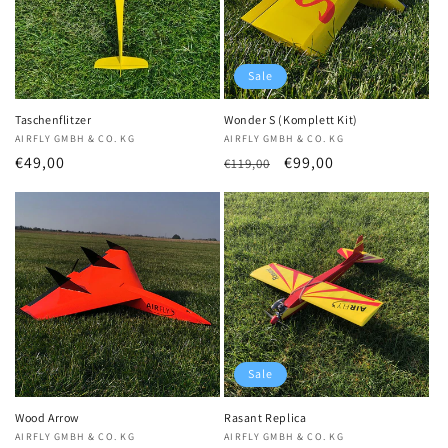
Sale
Taschenflitzer
Wonder S (Komplett Kit)
Anbieter:
AIRFLY GMBH & CO. KG
Anbieter:
AIRFLY GMBH & CO. KG
Normaler
€49,00
Normaler
Verkaufspreis
€99,00
€119,00
Preis
Preis
Sale
Wood Arrow
Rasant Replica
Anbieter:
AIRFLY GMBH & CO. KG
Anbieter:
AIRFLY GMBH & CO. KG