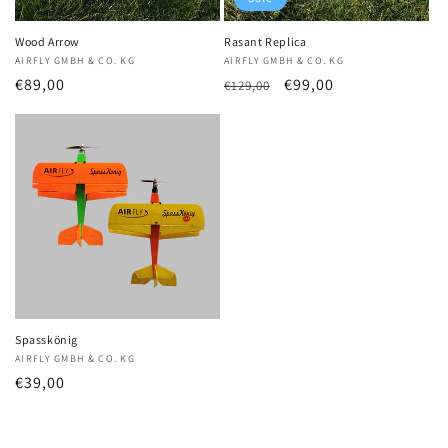
Wood Arrow
Rasant Replica
Anbieter:
AIRFLY GMBH & CO. KG
Anbieter:
AIRFLY GMBH & CO. KG
Normaler
€89,00
Normaler
Verkaufspreis
€99,00
€129,00
Preis
Preis
Spasskönig
Anbieter:
AIRFLY GMBH & CO. KG
Normaler
€39,00
Preis