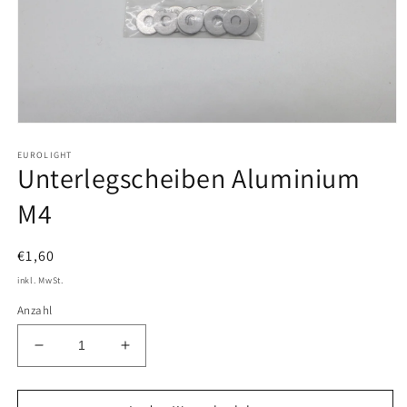
Medien
1
EUROLIGHT
in
Unterlegscheiben Aluminium
Modal
öffnen
M4
Normaler
€1,60
Preis
inkl. MwSt.
Anzahl
Verringere
Erhöhe
die
die
Menge
Menge