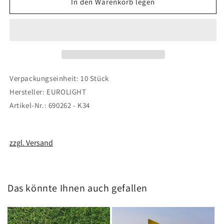
für
für
In den Warenkorb legen
Unterlegscheiben
Unterlegscheiben
Aluminium
Aluminium
M4
M4
Verpackungseinheit: 10 Stück
Hersteller: EUROLIGHT
Artikel-Nr.: 690262 - K34
zzgl. Versand
Das könnte Ihnen auch gefallen