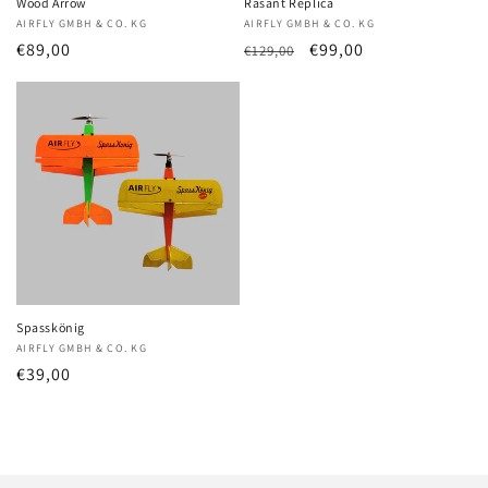
Wood Arrow
Rasant Replica
Anbieter:
AIRFLY GMBH & CO. KG
Anbieter:
AIRFLY GMBH & CO. KG
Normaler
€89,00
Normaler
Verkaufspreis
€99,00
€129,00
Preis
Preis
Spasskönig
Anbieter:
AIRFLY GMBH & CO. KG
Normaler
€39,00
Preis