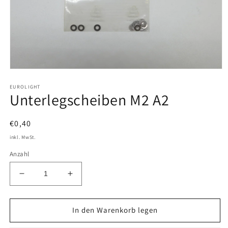
Medien
1
EUROLIGHT
in
Unterlegscheiben M2 A2
Modal
öffnen
Normaler
€0,40
Preis
inkl. MwSt.
Anzahl
Verringere
Erhöhe
die
die
Menge
Menge
für
für
In den Warenkorb legen
Unterlegscheiben
Unterlegscheiben