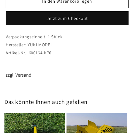
für
für
In den Warenkorb legen
Yuki
Yuki
Silikon
Silikon
Jetzt zum Checkout
Kabel
Kabel
AWG14
AWG14
2.5mm
2.5mm
Verpackungseinheit: 1 Stück
x
x
Hersteller: YUKI MODEL
1
1
m
m
Artikel-Nr.: 600164-K76
(rot)
(rot)
zzgl. Versand
Das könnte Ihnen auch gefallen