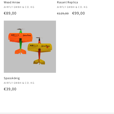
Wood Arrow
Rasant Replica
Anbieter:
AIRFLY GMBH & CO. KG
Anbieter:
AIRFLY GMBH & CO. KG
Normaler
€89,00
Normaler
Verkaufspreis
€99,00
€129,00
Preis
Preis
Spasskönig
Anbieter:
AIRFLY GMBH & CO. KG
Normaler
€39,00
Preis