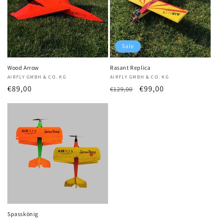
Sale
Wood Arrow
Rasant Replica
Anbieter:
AIRFLY GMBH & CO. KG
Anbieter:
AIRFLY GMBH & CO. KG
Normaler
€89,00
Normaler
Verkaufspreis
€99,00
€129,00
Preis
Preis
Spasskönig