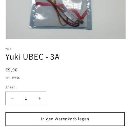
Medien
1
YUKI
in
Yuki UBEC - 3A
Modal
öffnen
Normaler
€9,90
Preis
inkl. MwSt.
Anzahl
Verringere
Erhöhe
die
die
Menge
Menge
für
für
In den Warenkorb legen
Yuki
Yuki